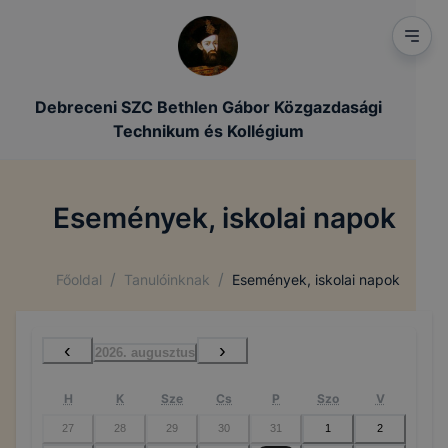
Debreceni SZC Bethlen Gábor Közgazdasági
Technikum és Kollégium
Események, iskolai napok
/
/
Főoldal
Tanulóinknak
Események, iskolai napok
‹
›
2026. augusztus
H
K
Sze
Cs
P
Szo
V
27
28
29
30
31
1
2