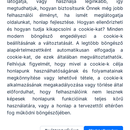
látogatja, vagy használja leginkább, így
2022. 10. 14. 10:00-11:40 Bemutató órák
megtudhatjuk, hogyan biztosítsunk Önnek még jobb
Minden érdeklődőt szeretettel várunk!
felhasználói élményt, ha ismét meglátogatja
oldalunkat, honlap fejlesztése. Hogyan ellenőrizheti
és hogyan tudja kikapcsolni a cookie-kat? Minden
modern böngésző engedélyezi a cookie-k
beállításának a változtatását. A legtöbb böngésző
alapértelmezettként automatikusan elfogadja a
cookie-kat, de ezek általában megváltoztathatók.
Felhívjuk figyelmét, hogy mivel a cookie-k célja
Partnereink
honlapunk használhatóságának és folyamatainak
megkönnyítése vagy lehetővé tétele, a cookie-k
alkalmazásának megakadályozása vagy törlése által
előfordulhat, hogy felhasználóink nem lesznek
képesek honlapunk funkcióinak teljes körű
használatára, vagy a honlap a tervezettől eltérően
fog működni böngészőjében.