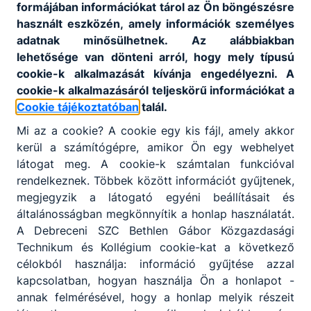
formájában információkat tárol az Ön böngészésre
Pályaválasztási Nyílt Nap
ESEMÉNY
használt eszközén, amely információk személyes
adatnak minősülhetnek. Az alábbiakban
2022. október 13.
lehetősége van dönteni arról, hogy mely típusú
cookie-k alkalmazását kívánja engedélyezni. A
cookie-k alkalmazásáról teljeskörű információkat a
Időpont:
2022. okt. 13. 10:00
- 2022. okt. 13.
Cookie tájékoztatóban
talál.
12:00
Mi az a cookie? A cookie egy kis fájl, amely akkor
Kedves 8-os diákok!
kerül a számítógépre, amikor Ön egy webhelyet
látogat meg. A cookie-k számtalan funkcióval
Intézményünk az idei évben is megszervezi a
Nyílt
rendelkeznek. Többek között információt gyűjtenek,
Napot
, melynek keretében bepillantást kaphatnak
megjegyzik a látogató egyéni beállításait és
a jelentkezők képzési kínálatunkba és az
általánosságban megkönnyítik a honlap használatát.
iskolában folyó oktató-nevelő munkába.
A Debreceni SZC Bethlen Gábor Közgazdasági
Technikum és Kollégium cookie-kat a következő
Programok:
célokból használja: információ gyűjtése azzal
2022. 10. 13. 10:00-11:40 Bemutató órák
kapcsolatban, hogyan használja Ön a honlapot -
2022. 10. 13. 17:00-17:45 Intézményvezetői
annak felmérésével, hogy a honlap melyik részeit
tájékoztató (tornaterem)