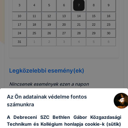
3
4
5
6
7
8
9
10
11
12
13
14
15
16
17
18
19
20
21
22
23
24
25
26
27
28
29
30
31
1
2
3
4
5
6
Legközelebbi esemény(ek)
Nincsenek események ezen a napon
Az Ön adatainak védelme fontos
számunkra
KORÁBBI ESEMÉNYEK
A Debreceni SZC Bethlen Gábor Közgazdasági
Technikum és Kollégium honlapja cookie-k (sütik)