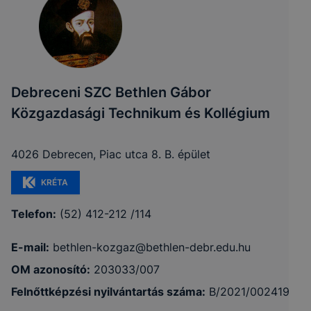
Debreceni SZC Bethlen Gábor
Közgazdasági Technikum és Kollégium
4026 Debrecen, Piac utca 8. B. épület
KRÉTA
Telefon:
(52) 412-212 /114
E-mail:
bethlen-kozgaz@bethlen-debr.edu.hu
OM azonosító:
203033/007
Felnőttképzési nyilvántartás száma:
B/2021/002419