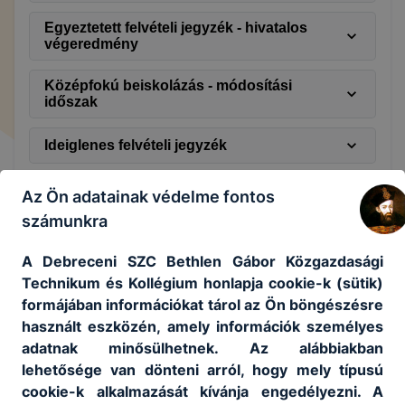
Egyeztetett felvételi jegyzék - hivatalos
végeredmény
Középfokú beiskolázás - módosítási
időszak
Ideiglenes felvételi jegyzék
Központi felvételi eljárás - szóbeli felvételi
Az Ön adatainak védelme fontos
tájékoztató és a szóbeli beosztás
számunkra
Központi felvételi eljárás - szóbeli felvételi
A Debreceni SZC Bethlen Gábor Közgazdasági
tájékoztató
Technikum és Kollégium honlapja cookie-k (sütik)
formájában információkat tárol az Ön böngészésre
Központi felvételi eljárás - írásbeli vizsga
előzetes eredmények
használt eszközén, amely információk személyes
adatnak minősülhetnek. Az alábbiakban
Központi felvételi eljárás - írásbeli vizsga
lehetősége van dönteni arról, hogy mely típusú
cookie-k alkalmazását kívánja engedélyezni. A