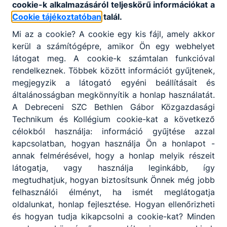
Beiskolázási tájékoztatónk a 2026/2027.
cookie-k alkalmazásáról teljeskörű információkat a
tanévre
Cookie tájékoztatóban
talál.
Mi az a cookie? A cookie egy kis fájl, amely akkor
Felvételi tájékoztatónk a 2026/2027.
tanévre (KIFIR)
kerül a számítógépre, amikor Ön egy webhelyet
látogat meg. A cookie-k számtalan funkcióval
Középfokú felvételi eljáráshoz kapcsolódó
rendelkeznek. Többek között információt gyűjtenek,
tájékoztatók
megjegyzik a látogató egyéni beállításait és
általánosságban megkönnyítik a honlap használatát.
HAON cikk iskolánk oktatóival
A Debreceni SZC Bethlen Gábor Közgazdasági
Technikum és Kollégium cookie-kat a következő
Iskolánk pályaválasztást segítő
célokból használja: információ gyűjtése azzal
bemutatkozó kisfilmje
kapcsolatban, hogyan használja Ön a honlapot -
annak felmérésével, hogy a honlap melyik részeit
látogatja, vagy használja leginkább, így
megtudhatjuk, hogyan biztosítsunk Önnek még jobb
felhasználói élményt, ha ismét meglátogatja
oldalunkat, honlap fejlesztése. Hogyan ellenőrizheti
és hogyan tudja kikapcsolni a cookie-kat? Minden
Partnereink