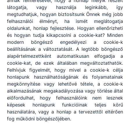
annak felmérésével, hogy a honlap melyik részeit
látogatja, vagy használja leginkább, így
megtudhatjuk, hogyan biztosítsunk Önnek még jobb
felhasználói élményt, ha ismét meglátogatja
oldalunkat, honlap fejlesztése. Hogyan ellenőrizheti
és hogyan tudja kikapcsolni a cookie-kat? Minden
modern böngésző engedélyezi a cookie-k
beállításának a változtatását. A legtöbb böngésző
alapértelmezettként automatikusan elfogadja a
cookie-kat, de ezek általában megváltoztathatók.
Felhívjuk figyelmét, hogy mivel a cookie-k célja
honlapunk használhatóságának és folyamatainak
megkönnyítése vagy lehetővé tétele, a cookie-k
alkalmazásának megakadályozása vagy törlése által
előfordulhat, hogy felhasználóink nem lesznek
képesek honlapunk funkcióinak teljes körű
használatára, vagy a honlap a tervezettől eltérően
fog működni böngészőjében.
Debreceni SZC Bethlen Gábor