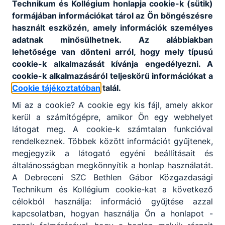
Nyilvántartási szám: E-001281/2015.
Technikum és Kollégium honlapja cookie-k (sütik)
OM azonosító: 203033
formájában információkat tárol az Ön böngészésre
Adószám: 15831914-2-09
használt eszközén, amely információk személyes
E-mail cím: dszc@dszc.hu
adatnak minősülhetnek. Az alábbiakban
Telefonszám: 06 52/437-311
lehetősége van dönteni arról, hogy mely típusú
cookie-k alkalmazását kívánja engedélyezni. A
cookie-k alkalmazásáról teljeskörű információkat a
Cookie tájékoztatóban
talál.
Mi az a cookie? A cookie egy kis fájl, amely akkor
kerül a számítógépre, amikor Ön egy webhelyet
látogat meg. A cookie-k számtalan funkcióval
Partnereink
rendelkeznek. Többek között információt gyűjtenek,
megjegyzik a látogató egyéni beállításait és
általánosságban megkönnyítik a honlap használatát.
A Debreceni SZC Bethlen Gábor Közgazdasági
Technikum és Kollégium cookie-kat a következő
célokból használja: információ gyűjtése azzal
kapcsolatban, hogyan használja Ön a honlapot -