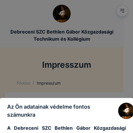
Debreceni SZC Bethlen Gábor Közgazdasági
Technikum és Kollégium
Impresszum
/
Főoldal
Impresszum
Név: Debreceni Szakképzési Centrum
Az Ön adatainak védelme fontos
Cím: 4030 Debrecen, Fokos utca 12.
számunkra
Postai levelezési cím: 4030 Debrecen, Fokos
utca 12.
A Debreceni SZC Bethlen Gábor Közgazdasági