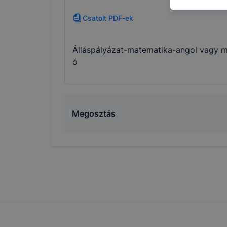
használja 
Csatolt PDF-ek
felhasznál
Hogyan ell
böngésző e
Álláspályázat-matematika-angol vagy m
böngésző a
ó
általában 
honlapunk 
tétele, a
előfordulh
Megosztás
teljes kör
böngészőjé