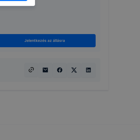
ek még jobb
ejlesztése.
nden modern
. A legtöbb
at, de ezek
Jelentkezés az állásra
kie-k célja
gy lehetővé
lése által
funkcióinak
fog működni