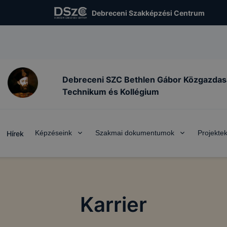
Debreceni Szakképzési Centrum
Debreceni SZC Bethlen Gábor Közgazdas
Technikum és Kollégium
Képzéseink
Szakmai dokumentumok
Projekte
Hírek
Karrier