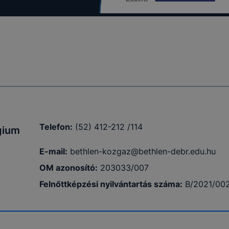
Telefon:
(52) 412-212 /114
gium
E-mail:
bethlen-kozgaz@bethlen-debr.edu.hu
OM azonosító:
203033/007
Felnőttképzési nyilvántartás száma:
B/2021/00