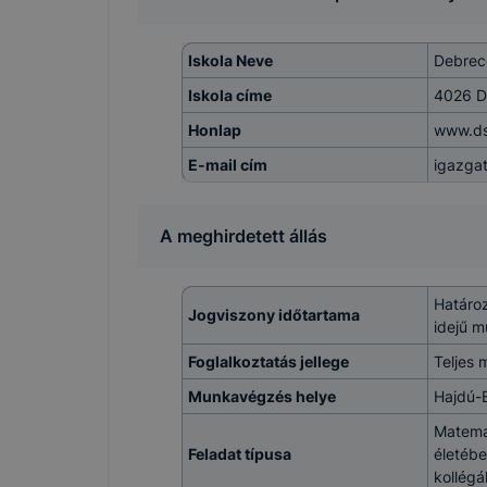
Iskola Neve
Debrec
Iskola címe
4026 De
Honlap
www.ds
E-mail cím
igazga
A meghirdetett állás
Határoz
Jogviszony időtartama
idejű m
Foglalkoztatás jellege
Teljes 
Munkavégzés helye
Hajdú-
Matemat
Feladat típusa
életébe
kollégá