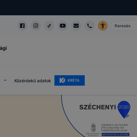
ági
k
Közérdekű adatok
KRÉTA