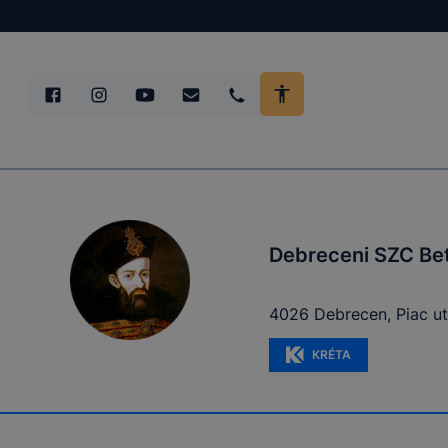
Debreceni SZC Be
4026 Debrecen, Piac utc
KRÉTA