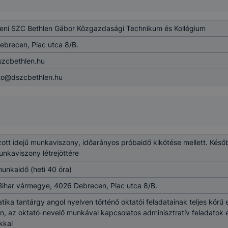
eni SZC Bethlen Gábor Közgazdasági Technikum és Kollégium
brecen, Piac utca 8/B.
zcbethlen.hu
to@dszcbethlen.hu
ott idejű munkaviszony, időarányos próbaidő kikötése mellett. Későb
unkaviszony létrejöttére
munkaidő (heti 40 óra)
Bihar vármegye, 4026 Debrecen, Piac utca 8/B.
ika tantárgy angol nyelven történő oktatói feladatainak teljes körű 
n, az oktató-nevelő munkával kapcsolatos adminisztratív feladatok el
kkal