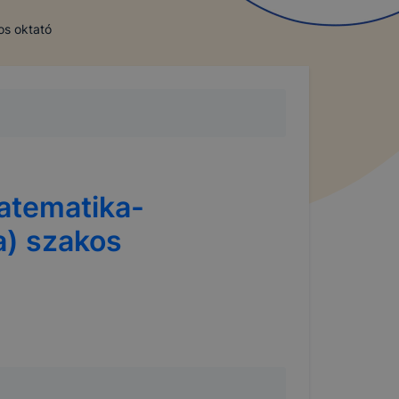
os oktató
atematika-
a) szakos