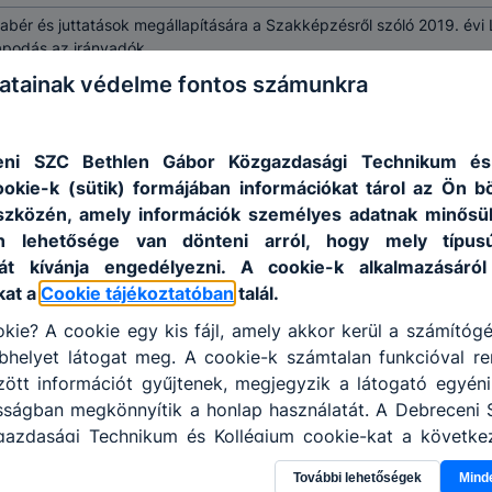
bér és juttatások megállapítására a Szakképzésről szóló 2019. évi L
apodás az irányadók
atainak védelme fontos számunkra
i szintű vagy mesterfokozatú, matematika és angol nyelv vagy infor
ség. Felsőfokú angol nyelvvizsga. Büntetlen előélet és cselekvőkép
zati anyag elbírálását követően, az elbírálás alapján értesített pá
ni SZC Bethlen Gábor Közgazdasági Technikum és
ny székhelyén. Az alkalmazásról az intézményvezető véleménye és j
ookie-k (sütik) formájában információkat tárol az Ön 
kör legkorábban 2026. augusztus 24. napjától tölthető be
szközén, amely információk személyes adatnak minősü
úlius 30.
an lehetősége van dönteni arról, hogy mely típus
át kívánja engedélyezni. A cookie-k alkalmazásáról
nikus úton a igazgato@dszcbethlen.hu e-mail címre vagy nyomtatott
kat a
Cookie tájékoztatóban
talál.
thlen Gábor Közgazdasági Technikum és Kollégium címére (Hajdú-Bi
a borítékon feltüntetni a pályázati adatbázisban szereplő azonosít
kie? A cookie egy kis fájl, amely akkor kerül a számítóg
tika-angol nyelv szakos vagy matematika-informatika (mestersége
helyet látogat meg. A cookie-k számtalan funkcióval re
tt információt gyűjtenek, megjegyzik a látogató egyéni b
osságban megkönnyítik a honlap használatát. A Debreceni 
azdasági Technikum és Kollégium cookie-kat a követke
 információ gyűjtése azzal kapcsolatban, hogyan has
További lehetőségek
Mind
annak felmérésével, hogy a honlap melyik részeit láto