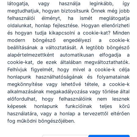
látogatja, vagy használja leginkább, így
Felkészítő tanár: Meggyesi Tímea
megtudhatjuk, hogyan biztosítsunk Önnek még jobb
A fenti tárgynyereményeken felül minden
felhasználói élményt, ha ismét meglátogatja
versenyző (a csapatversenyben elért eredménye
oldalunkat, honlap fejlesztése. Hogyan ellenőrizheti
alapján) 5 000 – 11 000 Ft értékű MediaMarkt
és hogyan tudja kikapcsolni a cookie-kat? Minden
ajándékkártyát vehetett át.
modern böngésző engedélyezi a cookie-k
beállításának a változtatását. A legtöbb böngésző
alapértelmezettként automatikusan elfogadja a
Tapasztalatok
cookie-kat, de ezek általában megváltoztathatók.
A verseny döntőjének lebonyolítására az elmúlt
Felhívjuk figyelmét, hogy mivel a cookie-k célja
évek hagyományainak - illetve az eredeti
honlapunk használhatóságának és folyamatainak
versenykiírásban leírtaknak - megfelelően a hat
megkönnyítése vagy lehetővé tétele, a cookie-k
legjobb eredményt elérő csapat személyes
alkalmazásának megakadályozása vagy törlése által
részvételével került sor. A versenyben résztvevő
előfordulhat, hogy felhasználóink nem lesznek
csapatok színvonalas munkáit, a játékos feladatok
képesek honlapunk funkcióinak teljes körű
megoldásait mindvégig a versenyszellem szőtte
használatára, vagy a honlap a tervezettől eltérően
át. A versenyző diákok nagy rutinnal mozogtak az
fog működni böngészőjében.
on-line térben mind az általuk kitalált weboldal
elkészítése, mind a döntőben rájuk váró feladatok