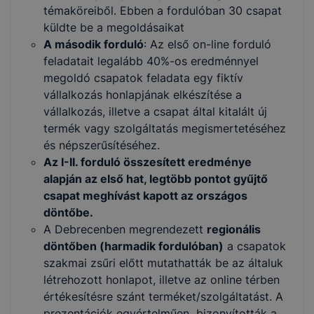
témaköreiből. Ebben a fordulóban 30 csapat
küldte be a megoldásaikat
A második forduló
:
Az első on-line forduló
feladatait legalább 40%-os eredménnyel
megoldó csapatok feladata egy fiktív
vállalkozás honlapjának elkészítése a
vállalkozás, illetve a csapat által kitalált új
termék vagy szolgáltatás megismertetéséhez
és népszerűsítéséhez.
Az I-II. forduló összesített eredménye
alapján az első hat, legtöbb pontot gyűjtő
csapat meghívást kapott az országos
döntőbe.
A Debrecenben megrendezett
regionális
döntőben (harmadik fordulóban)
a csapatok
szakmai zsűri előtt mutathatták be az általuk
létrehozott honlapot, illetve az online térben
értékesítésre szánt terméket/szolgáltatást. A
prezentációk egyértelműen bizonyították a