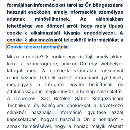
(Nyíregyházi SzC Széchenyi István Technikum
formájában információkat tárol az Ön böngészésre
és Kollégium, Nyíregyháza)
használt eszközén, amely információk személyes
Felkészítő tanár: Lévai Csilla
adatnak minősülhetnek. Az alábbiakban
lehetősége van dönteni arról, hogy mely típusú
II. helyezett
„Marketing Mágusok”
csapat: 1-1 db
cookie-k alkalmazását kívánja engedélyezni. A
POWERBANK
cookie-k alkalmazásáról teljeskörű információkat a
Cookie tájékoztatóban
talál.
Versenyzők: Horváth Lili, Margittai Emma,
Rudolf Karina
Mi az a cookie? A cookie egy kis fájl, amely akkor
(Nyíregyházi SzC Széchenyi István Technikum
kerül a számítógépre, amikor Ön egy webhelyet
és Kollégium, Nyíregyháza)
látogat meg. A cookie-k számtalan funkcióval
Felkészítő tanár: Huriné Verdes Timea
rendelkeznek. Többek között információt gyűjtenek,
megjegyzik a látogató egyéni beállításait és
III. helyezett „Setemények”
csapat: 1-1 db
általánosságban megkönnyítik a honlap használatát.
Bluetooth fülhallgató
A Debreceni SZC Bethlen Gábor Közgazdasági
Technikum és Kollégium cookie-kat a következő
Versenyzők: Demeter Barbara, Katkó
célokból használja: információ gyűjtése azzal
Boglárka, Tar Fanni, Rebeka
kapcsolatban, hogyan használja Ön a honlapot -
(Lónyay Menyhért Baptista Technikum és
annak felmérésével, hogy a honlap melyik részeit
Szakképző Iskola, Vásárosnamény)