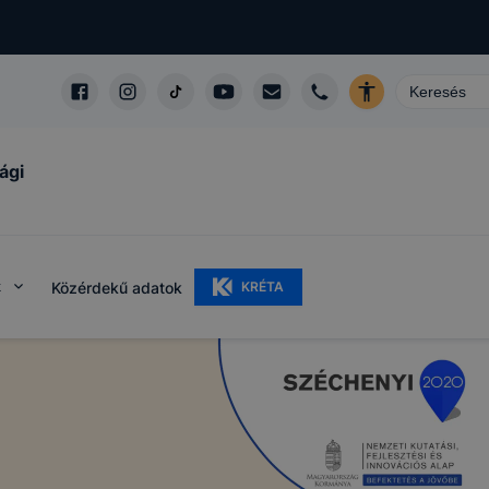
ági
k
Közérdekű adatok
KRÉTA