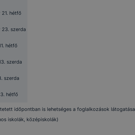
 21. hétfő
 23. szerda
11. hétfő
13. szerda
8. szerda
13. hétfő
tetett időpontban is lehetséges a foglalkozások látogatás
os iskolák, középiskolák)