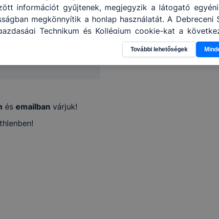
39840
tt információt gyűjtenek, megjegyzik a látogató egyéni b
osságban megkönnyítik a honlap használatát. A Debreceni 
azdasági Technikum és Kollégium cookie-kat a követke
 információ gyűjtése azzal kapcsolatban, hogyan has
vezeto.bethlen@gmail.com
További lehetőségek
Mind
annak felmérésével, hogy a honlap melyik részeit láto
leginkább, így megtudhatjuk, hogyan biztosítsunk Önn
ói élményt, ha ismét meglátogatja oldalunkat, honlap f
enőrizheti és hogyan tudja kikapcsolni a cookie-kat? Mi
ngedélyezi a cookie-k beállításának a változtatását
n
és
emailban
várjuk!
lapértelmezettként automatikusan elfogadja a cookie-k
thlenben!
megváltoztathatók. Felhívjuk figyelmét, hogy mivel a coo
használhatóságának és folyamatainak megkönnyítése va
 cookie-k alkalmazásának megakadályozása vagy tör
at, hogy felhasználóink nem lesznek képesek honlapunk 
ű használatára, vagy a honlap a tervezettől eltérően 
ben.