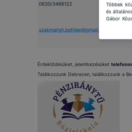
0630/3466122
0630/90
Többek közö
és általán
Gábor Közg
használja:
szakmaiigh.bethlen@gmail.com
gyakokt
honlapot -
használja 
felhasznál
Hogyan ell
böngésző e
Érdeklődésüket, jelentkezésüket
telefono
böngésző a
Találkozzunk Debrecen, találkozzunk a Be
általában 
honlapunk 
tétele, a
előfordulh
teljes kör
böngészőjé