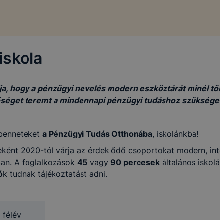
iskola
ja, hogy a pénzügyi nevelés modern eszköztárát minél tö
tőséget teremt a mindennapi pénzügyi tudáshoz szükséges
 benneteket
a Pénzügyi Tudás Otthonába
, iskolánkba!
reként 2020-tól várja az érdeklődő csoportokat modern, int
ban. A foglalkozások
45
vagy
90 percesek
általános iskol
ó
k tudnak tájékoztatást adni.
 félév