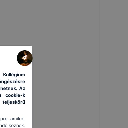
 Kollégium
böngészésre
lhetnek. Az
ú cookie-k
 teljeskörű
épre, amikor
ndelkeznek.