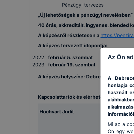
Pénzügyi tervezés
„Új lehetőségek a pénzügyi nevelésben”
40 órás, akkreditált, ingyenes, blended 
A képzésről részletesen a
https://penzi
A képzés tervezett időpontja:
Az Ön ad
február 5. szombat
február 19. szombat
A képzés helyszíne: Debreceni SzC Beth
A Debrece
honlapja c
használt e
Kapcsolattartók és elérhetőségeik:
alábbiakb
alkalmazás
Hochvart Judit
Váncsa L
információ
Mi az a coo
Ön egy web