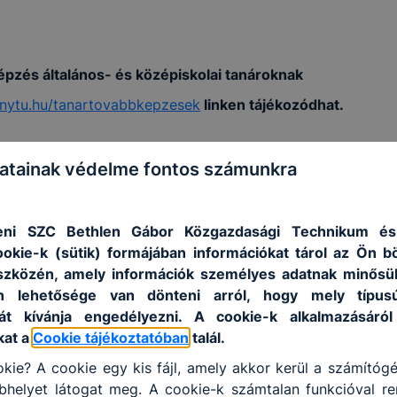
képzés általános- és középiskolai tanároknak
ranytu.hu/tanartovabbkepzesek
linken tájékozódhat.
atainak védelme fontos számunkra
len Gábor Közgazdasági Technikum Debrecen, Piac u. 8.
ni SZC Bethlen Gábor Közgazdasági Technikum és
ookie-k (sütik) formájában információkat tárol az Ön 
szközén, amely információk személyes adatnak minősü
an lehetősége van dönteni arról, hogy mely típus
át kívánja engedélyezni. A cookie-k alkalmazásáról
ajosné Berecz Ágnes
kat a
Cookie tájékoztatóban
talál.
kie? A cookie egy kis fájl, amely akkor kerül a számítóg
helyet látogat meg. A cookie-k számtalan funkcióval re