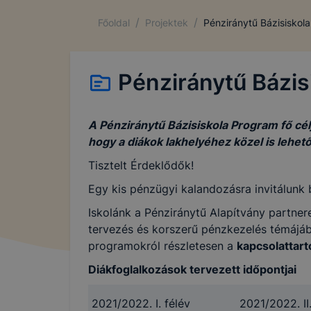
/
/
Főoldal
Projektek
Pénziránytű Bázisiskola
Pénziránytű Bázis
A
Pénziránytű Bázisiskola Program
fő cél
hogy a diákok lakhelyéhez közel is lehe
Tisztelt Érdeklődők!
Egy kis pénzügyi kalandozásra invitálunk
Iskolánk a Pénziránytű Alapítvány partne
tervezés és korszerű pénzkezelés témájá
programokról részletesen a
kapcsolattart
Diákfoglalkozások tervezett időpontjai
2021/2022. I. félév
2021/2022. II.