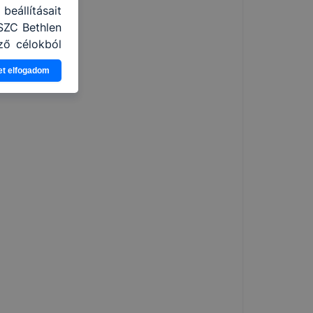
eállításait
SZC Bethlen
ző célokból
ználja Ön a
et elfogadom
gatja, vagy
ek még jobb
ejlesztése.
nden modern
. A legtöbb
at, de ezek
kie-k célja
gy lehetővé
lése által
funkcióinak
fog működni