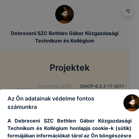
Debreceni SZC Bethlen Gábor Közgazdasági
Technikum és Kollégium
Projektek
Szechenyi 2020
GINOP-6.2.3-17-2017-
/
/
Főoldal
projektek
00032 pályázat
Az Ön adatainak védelme fontos
számunkra
GINOP-6.2.3-17-2017-00032
pályázat
A Debreceni SZC Bethlen Gábor Közgazdasági
Technikum és Kollégium honlapja cookie-k (sütik)
formájában információkat tárol az Ön böngészésre