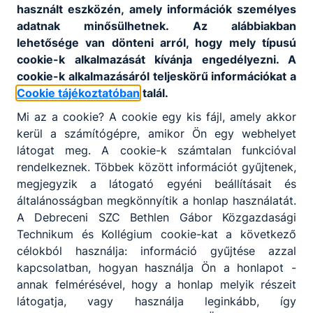
További részletek:
DSZC
használt eszközén, amely információk személyes
adatnak minősülhetnek. Az alábbiakban
lehetősége van dönteni arról, hogy mely típusú
cookie-k alkalmazását kívánja engedélyezni. A
cookie-k alkalmazásáról teljeskörű információkat a
Cookie tájékoztatóban
talál.
Mi az a cookie? A cookie egy kis fájl, amely akkor
Partnereink
kerül a számítógépre, amikor Ön egy webhelyet
látogat meg. A cookie-k számtalan funkcióval
rendelkeznek. Többek között információt gyűjtenek,
megjegyzik a látogató egyéni beállításait és
általánosságban megkönnyítik a honlap használatát.
A Debreceni SZC Bethlen Gábor Közgazdasági
Technikum és Kollégium cookie-kat a következő
célokból használja: információ gyűjtése azzal
kapcsolatban, hogyan használja Ön a honlapot -
annak felmérésével, hogy a honlap melyik részeit
látogatja, vagy használja leginkább, így