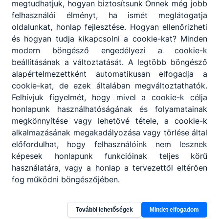
megtudhatjuk, hogyan biztosítsunk Önnek még jobb
felhasználói élményt, ha ismét meglátogatja
oldalunkat, honlap fejlesztése. Hogyan ellenőrizheti
és hogyan tudja kikapcsolni a cookie-kat? Minden
modern böngésző engedélyezi a cookie-k
beállításának a változtatását. A legtöbb böngésző
alapértelmezettként automatikusan elfogadja a
cookie-kat, de ezek általában megváltoztathatók.
Felhívjuk figyelmét, hogy mivel a cookie-k célja
honlapunk használhatóságának és folyamatainak
megkönnyítése vagy lehetővé tétele, a cookie-k
alkalmazásának megakadályozása vagy törlése által
előfordulhat, hogy felhasználóink nem lesznek
képesek honlapunk funkcióinak teljes körű
Debreceni SZC Bethlen Gábor
használatára, vagy a honlap a tervezettől eltérően
Közgazdasági Technikum és Kollégium
fog működni böngészőjében.
4026 Debrecen, Piac utca 8. B. épület
További lehetőségek
Mindet elfogadom