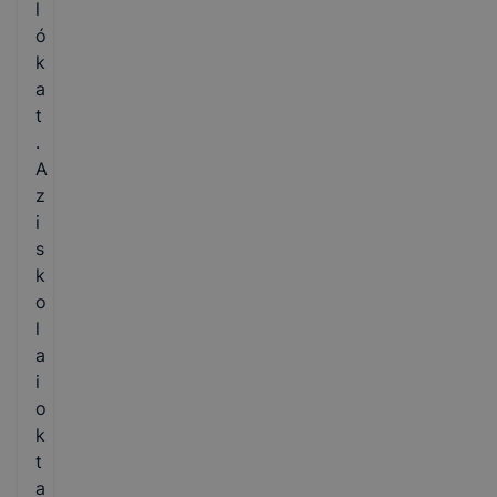
l
ó
k
a
t
.
A
z
i
s
k
o
l
a
i
o
k
t
a