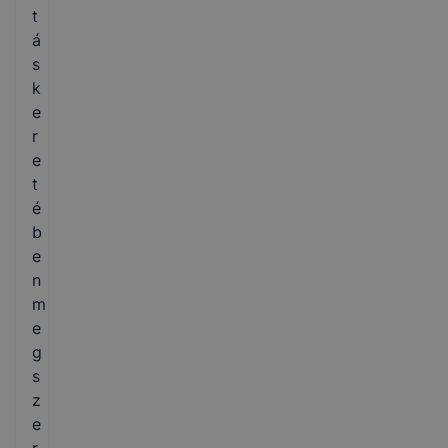
t
á
s
k
e
r
e
t
é
b
e
n
m
e
g
s
z
e