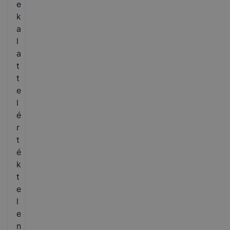
e
k
a
l
a
t
t
e
l
é
r
t
é
k
t
e
l
e
n