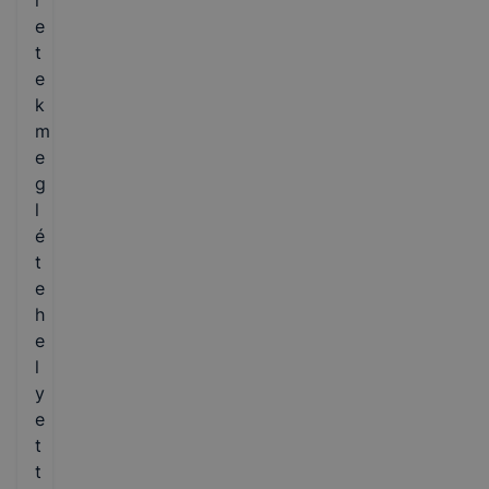
r
e
t
e
k
m
e
g
l
é
t
e
h
e
l
y
e
t
t