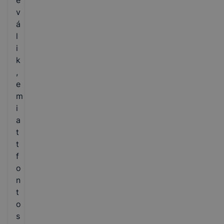
é
v
á
l
i
k
,
e
m
i
a
t
t
f
o
n
t
o
s