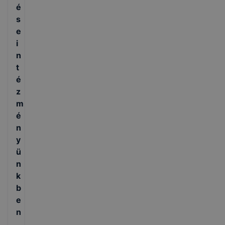
é
s
e
i
n
t
é
z
m
é
n
y
ü
n
k
b
e
n