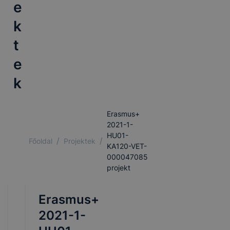
e
k
t
e
k
Erasmus+
2021-1-
HU01-
/
/
Főoldal
Projektek
KA120-VET-
000047085
projekt
Erasmus+
2021-1-