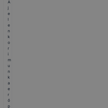
A
j
e
l
e
n
k
o
r
i
m
u
n
k
a
e
r
ő
p