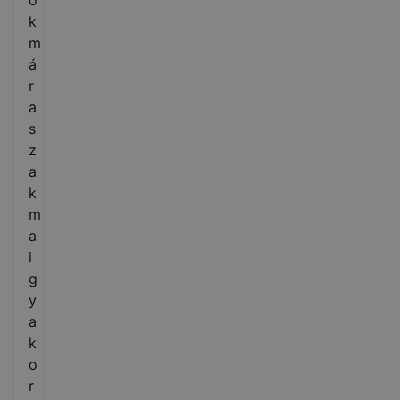
o
k
m
á
r
a
s
z
a
k
m
a
i
g
y
a
k
o
r