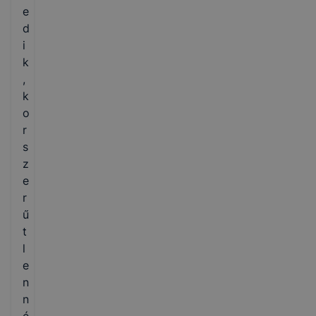
e
d
i
k
,
k
o
r
s
z
e
r
ű
t
l
e
n
n