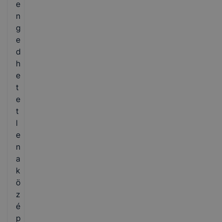
e
n
g
e
d
h
e
t
e
t
l
e
n
a
k
ö
z
é
p