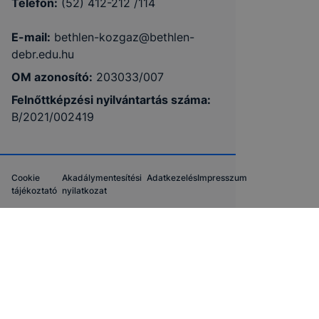
Telefon:
(52) 412-212 /114
E-mail:
bethlen-kozgaz@bethlen-
debr.edu.hu
OM azonosító:
203033/007
Felnőttképzési nyilvántartás száma:
B/2021/002419
Cookie
Akadálymentesítési
Adatkezelés
Impresszum
tájékoztató
nyilatkozat