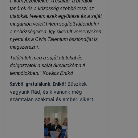
a környezetetekre. A család, a barátok,
tanárok és a közösség szebbé teszi az
utatokat. Nekem ezek együttese és a saját
magamba vetett hitem segített túllendülni
a nehézségeken. Így sikerült versenyeken
nyerni és a Cívis Talentum ösztöndíjat is
megszerezni.
Találjátok meg a saját utatokat és
dolgozzatok a saját álmaitokért a ti
ő
tempótokban." Kovács Enik
Büszkék
Szívből gratulálunk, Enikő!
vagyunk Rád, és kívánunk még
számtalan szakmai és emberi sikert!