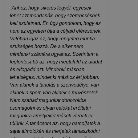
"
Ahhoz, hogy sikeres legyél, egyesek
lehet azt mondanák, hogy szerencsésnek
kell születned. Én úgy gondolom, hogy ez
nem az egyetlen útja a céljaid elérésének.
Valóban igaz az, hogy rengeteg munka
szükséges hozzá. De a siker nem
mindenki számára ugyanaz. Szerintem a
legfontosabb az, hogy megtaláld az utadat
és elfogadd azt. Mindenki másban
tehetséges, mindenki máshoz ért jobban.
Van akinek a tanulás a szenvedélye, van
ű
akinek a sport, van akinek a m
vészetek.
Nem szabad magunkat dobozokba
ő
csomagolni és olyan célokat er
ltetni
magunkra amelyeket mások várnak el
ő
t
lünk. A tanácsom az, hogy harcoljatok a
saját álmotokért és merjetek támaszkodni