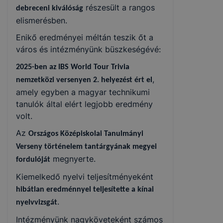
részesült a rangos
debreceni kiválóság
elismerésben.
Enikő eredményei méltán teszik őt a
város és intézményünk büszkeségévé:
2025-ben az IBS World Tour Trivia
,
nemzetközi versenyen 2. helyezést ért el
amely egyben a magyar technikumi
tanulók által elért legjobb eredmény
volt.
Az
Országos Középiskolai Tanulmányi
Verseny történelem tantárgyának megyei
megnyerte.
fordulóját
Kiemelkedő nyelvi teljesítményeként
hibátlan eredménnyel teljesítette a kínai
.
nyelvvizsgát
Intézményünk nagyköveteként számos