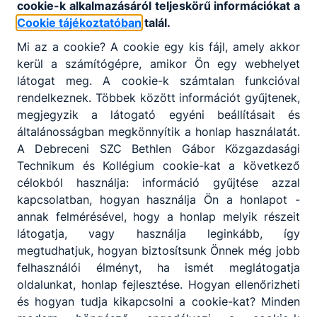
cookie-k alkalmazásáról teljeskörű információkat a
Cookie tájékoztatóban
talál.
Mi az a cookie? A cookie egy kis fájl, amely akkor
kerül a számítógépre, amikor Ön egy webhelyet
látogat meg. A cookie-k számtalan funkcióval
rendelkeznek. Többek között információt gyűjtenek,
megjegyzik a látogató egyéni beállításait és
Hőségriadó miatt az ügyeleti
általánosságban megkönnyítik a honlap használatát.
nyitvatartás elmarad
A Debreceni SZC Bethlen Gábor Közgazdasági
Technikum és Kollégium cookie-kat a következő
A hőségriadó miatt iskolánk zárva tart!
célokból használja: információ gyűjtése azzal
Ügyintézésre legközelebb az augusztus
kapcsolatban, hogyan használja Ön a honlapot -
10-ei héten lesz lehetőség.
annak felmérésével, hogy a honlap melyik részeit
látogatja, vagy használja leginkább, így
2026. aug. 3.
DSZC Bethlen
megtudhatjuk, hogyan biztosítsunk Önnek még jobb
felhasználói élményt, ha ismét meglátogatja
oldalunkat, honlap fejlesztése. Hogyan ellenőrizheti
és hogyan tudja kikapcsolni a cookie-kat? Minden