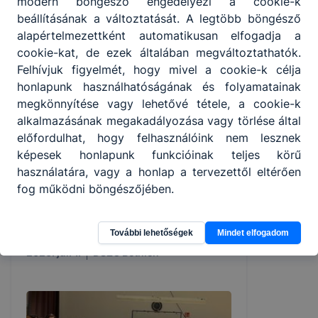
modern böngésző engedélyezi a cookie-k
beállításának a változtatását. A legtöbb böngésző
alapértelmezettként automatikusan elfogadja a
cookie-kat, de ezek általában megváltoztathatók.
Felhívjuk figyelmét, hogy mivel a cookie-k célja
honlapunk használhatóságának és folyamatainak
megkönnyítése vagy lehetővé tétele, a cookie-k
alkalmazásának megakadályozása vagy törlése által
Méltó lezárása egy meghatározó
előfordulhat, hogy felhasználóink nem lesznek
időszaknak – Technikusavató 2026
képesek honlapunk funkcióinak teljes körű
használatára, vagy a honlap a tervezettől eltérően
2026. június 30-án megható és bensőséges
fog működni böngészőjében.
ünnepség keretében búcsúztunk végzős
technikusainktól a Debreceni SZC Bethlen
Gábor Közgazdasági Technikum és
További lehetőségek
Mindet elfogadom
Kollégiumban.
2026. júl. 1.
DSZC Bethlen