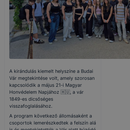
A kirándulás kiemelt helyszíne a Budai
Vár megtekintése volt, amely szorosan
kapcsolódik a május 21-i Magyar
Honvédelem Napjához 🇭🇺, a vár
1849-es dicsőséges
visszafoglalásához.
A program következő állomásaként a
csoportok lemerészkedtek a felszín alá
is és megtekintették a Vár alatt húzódó