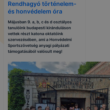
Rendhagyó történelem-
és honvédelem óra
Májusban 9. a, b, c és d osztályos
tanulóink budapesti kiránduláson
vettek részt katona oktatóink
szervezésében, ami a Honvédelmi
Sportszövetség anyagi pályázati
támogatásából valósult meg!