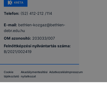
KRÉTA
Telefon:
(52) 412-212 /114
E-mail:
bethlen-kozgaz@bethlen-
debr.edu.hu
OM azonosító:
203033/007
Felnőttképzési nyilvántartás száma:
B/2021/002419
Cookie
Akadálymentesítési
Adatkezelés
Impresszum
tájékoztató
nyilatkozat