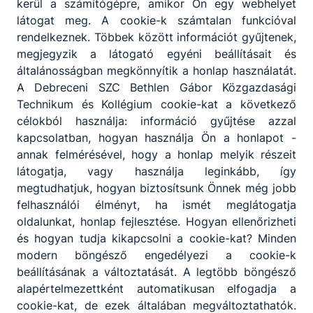
kerül a számítógépre, amikor Ön egy webhelyet
látogat meg. A cookie-k számtalan funkcióval
rendelkeznek. Többek között információt gyűjtenek,
megjegyzik a látogató egyéni beállításait és
általánosságban megkönnyítik a honlap használatát.
A Debreceni SZC Bethlen Gábor Közgazdasági
Technikum és Kollégium cookie-kat a következő
célokból használja: információ gyűjtése azzal
kapcsolatban, hogyan használja Ön a honlapot -
annak felmérésével, hogy a honlap melyik részeit
látogatja, vagy használja leginkább, így
Méltó lezárása egy meghatározó
megtudhatjuk, hogyan biztosítsunk Önnek még jobb
időszaknak – Technikusavató 2026
felhasználói élményt, ha ismét meglátogatja
oldalunkat, honlap fejlesztése. Hogyan ellenőrizheti
2026. június 30-án megható és bensőséges
és hogyan tudja kikapcsolni a cookie-kat? Minden
ünnepség keretében búcsúztunk végzős
modern böngésző engedélyezi a cookie-k
technikusainktól a Debreceni SZC Bethlen
Gábor Közgazdasági Technikum és
beállításának a változtatását. A legtöbb böngésző
Kollégiumban.
alapértelmezettként automatikusan elfogadja a
2026. júl. 1.
DSZC Bethlen
cookie-kat, de ezek általában megváltoztathatók.