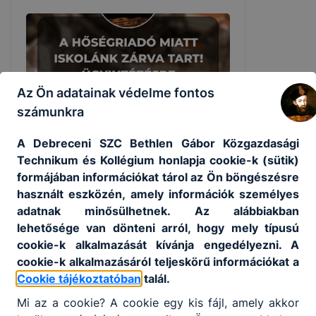
Az Ön adatainak védelme fontos
számunkra
A Debreceni SZC Bethlen Gábor Közgazdasági
Technikum és Kollégium honlapja cookie-k (sütik)
formájában információkat tárol az Ön böngészésre
Hőségriadó miatt az ügyeleti
használt eszközén, amely információk személyes
nyitvatartás elmarad
adatnak minősülhetnek. Az alábbiakban
lehetősége van dönteni arról, hogy mely típusú
A hőségriadó miatt iskolánk zárva tart!
cookie-k alkalmazását kívánja engedélyezni. A
Ügyintézésre legközelebb az augusztus
10-ei héten lesz lehetőség.
cookie-k alkalmazásáról teljeskörű információkat a
Cookie tájékoztatóban
talál.
2026. aug. 3.
DSZC Bethlen
Mi az a cookie? A cookie egy kis fájl, amely akkor