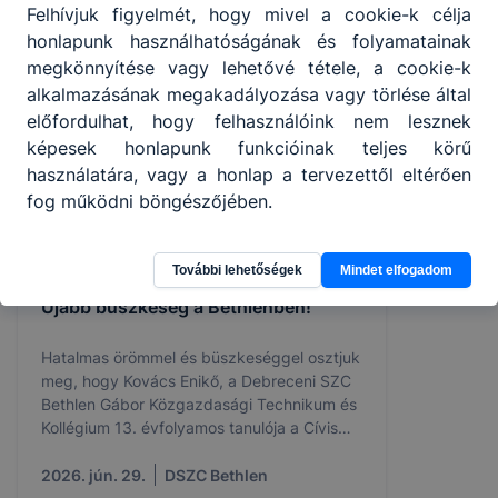
Felhívjuk figyelmét, hogy mivel a cookie-k célja
honlapunk használhatóságának és folyamatainak
megkönnyítése vagy lehetővé tétele, a cookie-k
alkalmazásának megakadályozása vagy törlése által
előfordulhat, hogy felhasználóink nem lesznek
képesek honlapunk funkcióinak teljes körű
használatára, vagy a honlap a tervezettől eltérően
fog működni böngészőjében.
További lehetőségek
Mindet elfogadom
Újabb büszkeség a Bethlenben!
Hatalmas örömmel és büszkeséggel osztjuk
meg, hogy Kovács Enikő, a Debreceni SZC
Bethlen Gábor Közgazdasági Technikum és
Kollégium 13. évfolyamos tanulója a Cívis
Talentum ösztöndíj idei díjazottjai között
vehette át elismerését a debreceni Régi
2026. jún. 29.
DSZC Bethlen
Városházán.