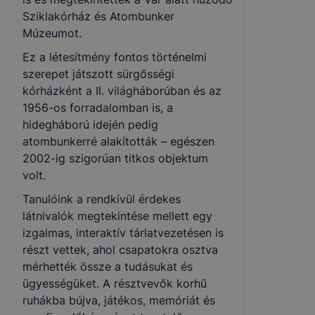
Sziklakórház és Atombunker
Múzeumot.
Ez a létesítmény fontos történelmi
szerepet játszott sürgősségi
kórházként a II. világháborúban és az
1956-os forradalomban is, a
hidegháború idején pedig
atombunkerré alakították – egészen
2002-ig szigorúan titkos objektum
volt.
Tanulóink a rendkívül érdekes
látnivalók megtekintése mellett egy
izgalmas, interaktív tárlatvezetésen is
részt vettek, ahol csapatokra osztva
mérhették össze a tudásukat és
ügyességüket. A résztvevők korhű
ruhákba bújva, játékos, memóriát és