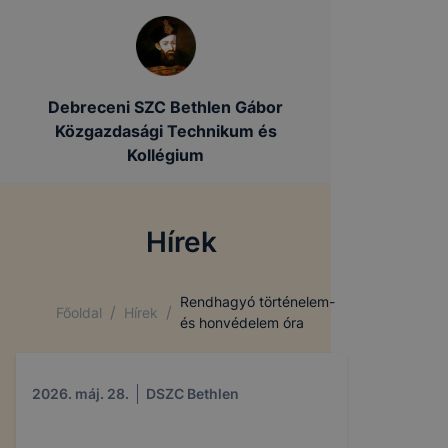
Debreceni SZC Bethlen Gábor
Közgazdasági Technikum és
Kollégium
Hírek
Rendhagyó történelem-
/
/
Főoldal
Hírek
és honvédelem óra
2026. máj. 28.
DSZC Bethlen