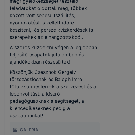
megfigyelőkészséget tesztelő
feladatokat oldottak meg, többek
között volt sebesültszállítás,
nyomókötést is kellett időre
készíteni, és persze kvízkérdések is
szerepeltek az elhangzottakból.
A szoros küzdelem végén a legjobban
teljesítő csapatok jutalomban és
ajándékokban részesültek!
Köszönjük Csesznok Gergely
törzszászlósnak és Balogh Imre
főtörzsőrmesternek a szervezést és a
lebonyolítást, a kísérő
pedagógusoknak a segítséget, a
kilencedikeseknek pedig a
csapatmunkát!
GALÉRIA