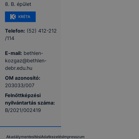
8. B. épület
KRÉTA
Telefon:
(52) 412-212
/114
E-mail:
bethlen-
kozgaz@bethlen-
debr.edu.hu
OM azonosító:
203033/007
Felnőttképzési
nyilvántartás száma:
B/2021/002419
Akadálymentesítési
Adatkezelés
Impresszum