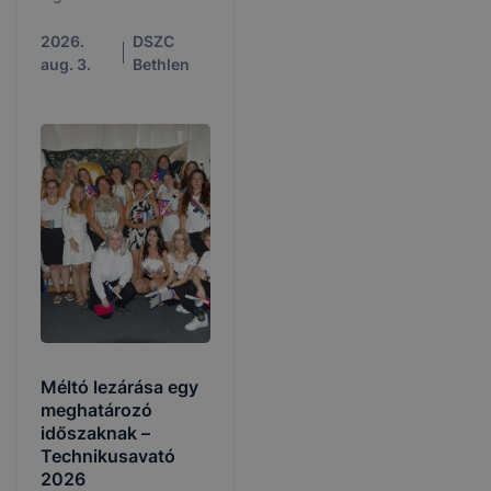
augusztus 10-ei héten
lesz lehetőség.
2026.
DSZC
aug. 3.
Bethlen
Méltó lezárása egy
meghatározó
időszaknak –
Technikusavató
2026