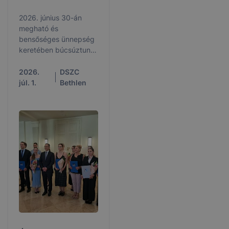
2026. június 30-án
megható és
bensőséges ünnepség
keretében búcsúztunk
végzős
technikusainktól a
2026.
DSZC
Debreceni SZC Bethlen
júl. 1.
Bethlen
Gábor Közgazdasági
Technikum és
Kollégiumban.