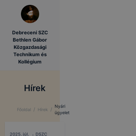
Debreceni SZC
Bethlen Gábor
Közgazdasági
Technikum és
Kollégium
Hírek
Nyári
/
/
Főoldal
Hírek
ügyelet
2025. júl.
DSZC