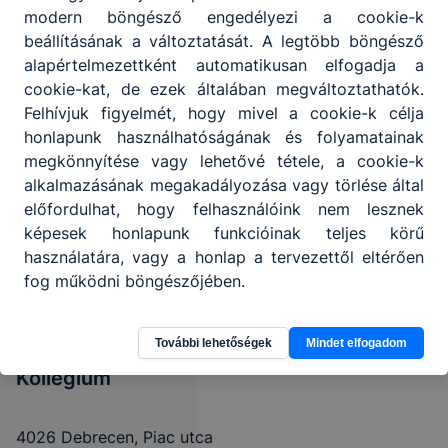
modern böngésző engedélyezi a cookie-k
beállításának a változtatását. A legtöbb böngésző
alapértelmezettként automatikusan elfogadja a
cookie-kat, de ezek általában megváltoztathatók.
Felhívjuk figyelmét, hogy mivel a cookie-k célja
honlapunk használhatóságának és folyamatainak
megkönnyítése vagy lehetővé tétele, a cookie-k
alkalmazásának megakadályozása vagy törlése által
előfordulhat, hogy felhasználóink nem lesznek
képesek honlapunk funkcióinak teljes körű
Debreceni SZC
használatára, vagy a honlap a tervezettől eltérően
fog működni böngészőjében.
Bethlen Gábor
Közgazdasági
További lehetőségek
Mindet elfogadom
Technikum és
Kollégium
4026 Debrecen, Piac utca