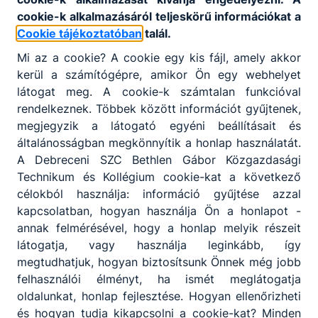
cookie-k alkalmazásáról teljeskörű információkat a
Cookie tájékoztatóban
talál.
Mi az a cookie? A cookie egy kis fájl, amely akkor
kerül a számítógépre, amikor Ön egy webhelyet
látogat meg. A cookie-k számtalan funkcióval
rendelkeznek. Többek között információt gyűjtenek,
megjegyzik a látogató egyéni beállításait és
általánosságban megkönnyítik a honlap használatát.
A Debreceni SZC Bethlen Gábor Közgazdasági
Technikum és Kollégium cookie-kat a következő
célokból használja: információ gyűjtése azzal
kapcsolatban, hogyan használja Ön a honlapot -
annak felmérésével, hogy a honlap melyik részeit
látogatja, vagy használja leginkább, így
megtudhatjuk, hogyan biztosítsunk Önnek még jobb
felhasználói élményt, ha ismét meglátogatja
oldalunkat, honlap fejlesztése. Hogyan ellenőrizheti
és hogyan tudja kikapcsolni a cookie-kat? Minden