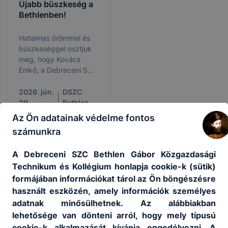
Újabb büszkeség a
Bethlenben!
Hatalmas örömmel és
büszkeséggel osztjuk
meg, hogy Kovács
Enikő, a Debreceni SZC
Bethlen Gábor
Közgazdasági
2026. jún.
DSZC
Technikum és
29.
Bethlen
Kollégium 13.
Az Ön adatainak védelme fontos
évfolyamos tanulója a
számunkra
Cívis Talentum
ösztöndíj idei díjazottjai
A Debreceni SZC Bethlen Gábor Közgazdasági
között vehette át
Technikum és Kollégium honlapja cookie-k (sütik)
elismerését a
debreceni Régi
formájában információkat tárol az Ön böngészésre
Partnereink
Városházán.
használt eszközén, amely információk személyes
adatnak minősülhetnek. Az alábbiakban
lehetősége van dönteni arról, hogy mely típusú
cookie-k alkalmazását kívánja engedélyezni. A