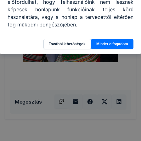
előfordulhat, hogy felhasználóink nem lesznek
képesek honlapunk funkcióinak teljes körű
használatára, vagy a honlap a tervezettől eltérően
fog működni böngészőjében.
További lehetőségek
Mindet elfogadom
Megosztás