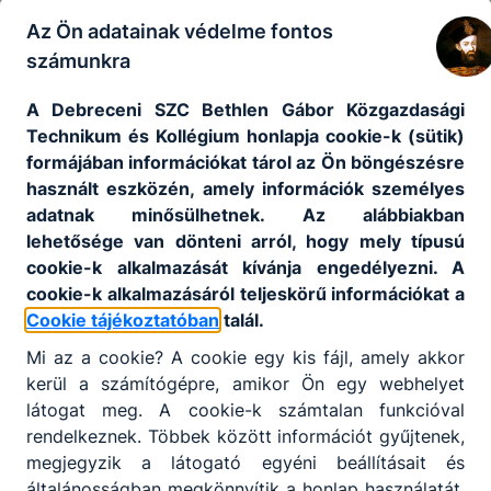
Az Ön adatainak védelme fontos
számunkra
A Debreceni SZC Bethlen Gábor Közgazdasági
Technikum és Kollégium honlapja cookie-k (sütik)
formájában információkat tárol az Ön böngészésre
használt eszközén, amely információk személyes
adatnak minősülhetnek. Az alábbiakban
lehetősége van dönteni arról, hogy mely típusú
cookie-k alkalmazását kívánja engedélyezni. A
cookie-k alkalmazásáról teljeskörű információkat a
Cookie tájékoztatóban
talál.
Mi az a cookie? A cookie egy kis fájl, amely akkor
kerül a számítógépre, amikor Ön egy webhelyet
látogat meg. A cookie-k számtalan funkcióval
rendelkeznek. Többek között információt gyűjtenek,
megjegyzik a látogató egyéni beállításait és
általánosságban megkönnyítik a honlap használatát.