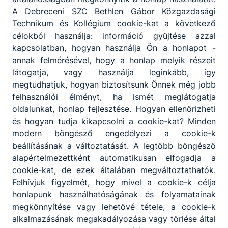
A Debreceni SZC Bethlen Gábor Közgazdasági
Technikum és Kollégium cookie-kat a következő
célokból használja: információ gyűjtése azzal
kapcsolatban, hogyan használja Ön a honlapot -
annak felmérésével, hogy a honlap melyik részeit
látogatja, vagy használja leginkább, így
megtudhatjuk, hogyan biztosítsunk Önnek még jobb
felhasználói élményt, ha ismét meglátogatja
oldalunkat, honlap fejlesztése. Hogyan ellenőrizheti
és hogyan tudja kikapcsolni a cookie-kat? Minden
modern böngésző engedélyezi a cookie-k
beállításának a változtatását. A legtöbb böngésző
alapértelmezettként automatikusan elfogadja a
cookie-kat, de ezek általában megváltoztathatók.
Felhívjuk figyelmét, hogy mivel a cookie-k célja
honlapunk használhatóságának és folyamatainak
megkönnyítése vagy lehetővé tétele, a cookie-k
alkalmazásának megakadályozása vagy törlése által