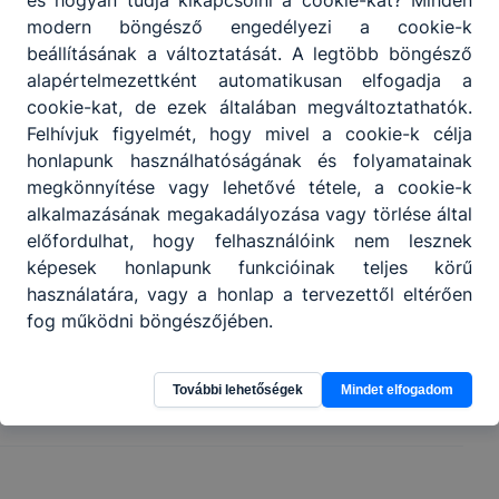
és hogyan tudja kikapcsolni a cookie-kat? Minden
modern böngésző engedélyezi a cookie-k
beállításának a változtatását. A legtöbb böngésző
alapértelmezettként automatikusan elfogadja a
cookie-kat, de ezek általában megváltoztathatók.
Felhívjuk figyelmét, hogy mivel a cookie-k célja
honlapunk használhatóságának és folyamatainak
megkönnyítése vagy lehetővé tétele, a cookie-k
alkalmazásának megakadályozása vagy törlése által
előfordulhat, hogy felhasználóink nem lesznek
képesek honlapunk funkcióinak teljes körű
használatára, vagy a honlap a tervezettől eltérően
fog működni böngészőjében.
Megosztás
További lehetőségek
Mindet elfogadom