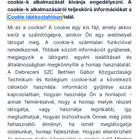
cookie-k alkalmazását kívánja engedélyezni. A
cookie-k alkalmazásáról teljeskörű információkat a
Cookie tájékoztatóban
talál.
Mi az a cookie? A cookie egy kis fájl, amely akkor
kerül a számítógépre, amikor Ön egy webhelyet
látogat meg. A cookie-k számtalan funkcióval
rendelkeznek. Többek között információt gyűjtenek,
megjegyzik a látogató egyéni beállításait és
általánosságban megkönnyítik a honlap használatát.
A Debreceni SZC Bethlen Gábor Közgazdasági
Technikum és Kollégium cookie-kat a következő
célokból használja: információ gyűjtése azzal
kapcsolatban, hogyan használja Ön a honlapot -
annak felmérésével, hogy a honlap melyik részeit
látogatja, vagy használja leginkább, így
megtudhatjuk, hogyan biztosítsunk Önnek még jobb
felhasználói élményt, ha ismét meglátogatja
oldalunkat, honlap fejlesztése. Hogyan ellenőrizheti