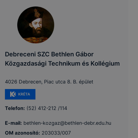
Debreceni SZC Bethlen Gábor
Közgazdasági Technikum és Kollégium
4026 Debrecen, Piac utca 8. B. épület
KRÉTA
Telefon:
(52) 412-212 /114
E-mail:
bethlen-kozgaz@bethlen-debr.edu.hu
OM azonosító:
203033/007