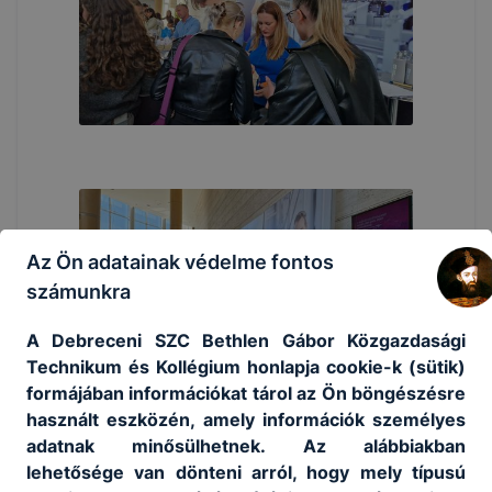
Az Ön adatainak védelme fontos
számunkra
A Debreceni SZC Bethlen Gábor Közgazdasági
Technikum és Kollégium honlapja cookie-k (sütik)
formájában információkat tárol az Ön böngészésre
használt eszközén, amely információk személyes
adatnak minősülhetnek. Az alábbiakban
lehetősége van dönteni arról, hogy mely típusú