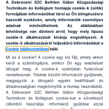
A Debreceni SZC Bethlen Gábor Közgazdasági
Technikum és Kollégium honlapja cookie-k (sütik)
formájában információkat tárol az Ön böngészésre
használt eszközén, amely információk személyes
adatnak minősülhetnek. Az alábbiakban
lehetősége van dönteni arról, hogy mely típusú
cookie-k alkalmazását kívánja engedélyezni. A
cookie-k alkalmazásáról teljeskörű információkat a
Cookie tájékoztatóban
talál.
Mi az a cookie? A cookie egy kis fájl, amely akkor
kerül a számítógépre, amikor Ön egy webhelyet
látogat meg. A cookie-k számtalan funkcióval
rendelkeznek. Többek között információt gyűjtenek,
megjegyzik a látogató egyéni beállításait és
általánosságban megkönnyítik a honlap használatát.
A Debreceni SZC Bethlen Gábor Közgazdasági
Technikum és Kollégium cookie-kat a következő
célokból használja: információ gyűjtése azzal