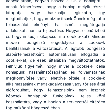
kapcsolatban, hogyan használja Ön a honlapot -
annak felmérésével, hogy a honlap melyik részeit
látogatja, vagy használja leginkább, így
megtudhatjuk, hogyan biztosítsunk Önnek még jobb
felhasználói élményt, ha ismét meglátogatja
oldalunkat, honlap fejlesztése. Hogyan ellenőrizheti
és hogyan tudja kikapcsolni a cookie-kat? Minden
modern böngésző engedélyezi a cookie-k
beállításának a változtatását. A legtöbb böngésző
alapértelmezettként automatikusan elfogadja a
cookie-kat, de ezek általában megváltoztathatók.
Felhívjuk figyelmét, hogy mivel a cookie-k célja
honlapunk használhatóságának és folyamatainak
megkönnyítése vagy lehetővé tétele, a cookie-k
alkalmazásának megakadályozása vagy törlése által
előfordulhat, hogy felhasználóink nem lesznek
képesek honlapunk funkcióinak teljes körű
használatára, vagy a honlap a tervezettől eltérően
fog működni böngészőjében.