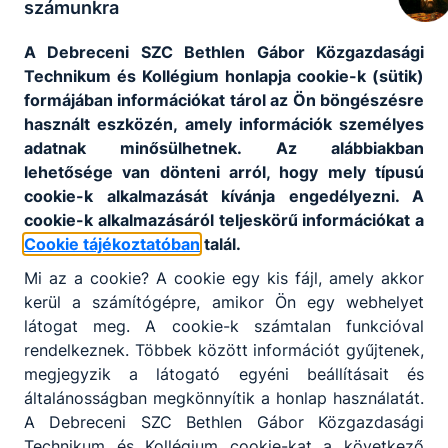
számunkra
A Debreceni SZC Bethlen Gábor Közgazdasági
Technikum és Kollégium honlapja cookie-k (sütik)
formájában információkat tárol az Ön böngészésre
használt eszközén, amely információk személyes
adatnak minősülhetnek. Az alábbiakban
lehetősége van dönteni arról, hogy mely típusú
cookie-k alkalmazását kívánja engedélyezni. A
cookie-k alkalmazásáról teljeskörű információkat a
Cookie tájékoztatóban
talál.
Mi az a cookie? A cookie egy kis fájl, amely akkor
kerül a számítógépre, amikor Ön egy webhelyet
látogat meg. A cookie-k számtalan funkcióval
rendelkeznek. Többek között információt gyűjtenek,
megjegyzik a látogató egyéni beállításait és
általánosságban megkönnyítik a honlap használatát.
A Debreceni SZC Bethlen Gábor Közgazdasági
Technikum és Kollégium cookie-kat a következő