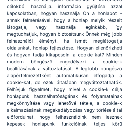
célokból használja: információ gyűjtése azzal
kapcsolatban, hogyan használja Ön a honlapot -
annak felmérésével, hogy a honlap melyik részeit
látogatja, vagy használja leginkább, így
megtudhatjuk, hogyan biztosítsunk Önnek még jobb
felhasználói élményt, ha ismét meglátogatja
oldalunkat, honlap fejlesztése. Hogyan ellenőrizheti
és hogyan tudja kikapcsolni a cookie-kat? Minden
modern böngésző engedélyezi a cookie-k
Megosztás
beállításának a változtatását. A legtöbb böngésző
alapértelmezettként automatikusan elfogadja a
cookie-kat, de ezek általában megváltoztathatók.
Felhívjuk figyelmét, hogy mivel a cookie-k célja
honlapunk használhatóságának és folyamatainak
megkönnyítése vagy lehetővé tétele, a cookie-k
alkalmazásának megakadályozása vagy törlése által
Partnereink
előfordulhat, hogy felhasználóink nem lesznek
képesek honlapunk funkcióinak teljes körű