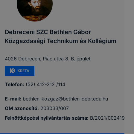
Debreceni SZC Bethlen Gábor
Közgazdasági Technikum és Kollégium
4026 Debrecen, Piac utca 8. B. épület
KRÉTA
Telefon:
(52) 412-212 /114
E-mail:
bethlen-kozgaz@bethlen-debr.edu.hu
OM azonosító:
203033/007
Felnőttképzési nyilvántartás száma:
B/2021/002419