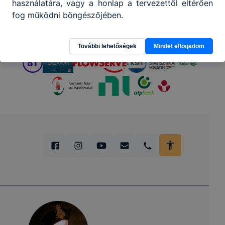
használatára, vagy a honlap a tervezettől eltérően
fog működni böngészőjében.
További lehetőségek
Mindet elfogadom