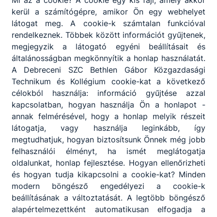
Mi az a cookie? A cookie egy kis fájl, amely akkor
kerül a számítógépre, amikor Ön egy webhelyet
látogat meg. A cookie-k számtalan funkcióval
rendelkeznek. Többek között információt gyűjtenek,
megjegyzik a látogató egyéni beállításait és
általánosságban megkönnyítik a honlap használatát.
A Debreceni SZC Bethlen Gábor Közgazdasági
Technikum és Kollégium cookie-kat a következő
célokból használja: információ gyűjtése azzal
kapcsolatban, hogyan használja Ön a honlapot -
annak felmérésével, hogy a honlap melyik részeit
látogatja, vagy használja leginkább, így
megtudhatjuk, hogyan biztosítsunk Önnek még jobb
felhasználói élményt, ha ismét meglátogatja
oldalunkat, honlap fejlesztése. Hogyan ellenőrizheti
és hogyan tudja kikapcsolni a cookie-kat? Minden
modern böngésző engedélyezi a cookie-k
beállításának a változtatását. A legtöbb böngésző
alapértelmezettként automatikusan elfogadja a