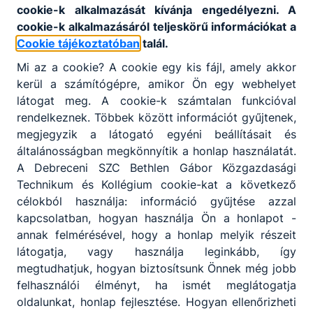
cookie-k alkalmazását kívánja engedélyezni. A
cookie-k alkalmazásáról teljeskörű információkat a
Cookie tájékoztatóban
talál.
Mi az a cookie? A cookie egy kis fájl, amely akkor
kerül a számítógépre, amikor Ön egy webhelyet
látogat meg. A cookie-k számtalan funkcióval
rendelkeznek. Többek között információt gyűjtenek,
megjegyzik a látogató egyéni beállításait és
általánosságban megkönnyítik a honlap használatát.
A Debreceni SZC Bethlen Gábor Közgazdasági
Technikum és Kollégium cookie-kat a következő
célokból használja: információ gyűjtése azzal
kapcsolatban, hogyan használja Ön a honlapot -
annak felmérésével, hogy a honlap melyik részeit
látogatja, vagy használja leginkább, így
megtudhatjuk, hogyan biztosítsunk Önnek még jobb
felhasználói élményt, ha ismét meglátogatja
oldalunkat, honlap fejlesztése. Hogyan ellenőrizheti