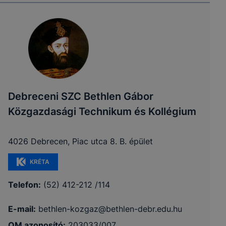
Debreceni SZC Bethlen Gábor
Közgazdasági Technikum és Kollégium
4026 Debrecen, Piac utca 8. B. épület
KRÉTA
Telefon:
(52) 412-212 /114
E-mail:
bethlen-kozgaz@bethlen-debr.edu.hu
OM azonosító:
203033/007