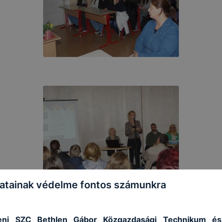
atainak védelme fontos számunkra
ni SZC Bethlen Gábor Közgazdasági Technikum és