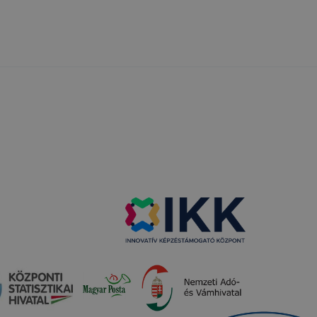
gy lehetővé
lése által
funkcióinak
fog működni