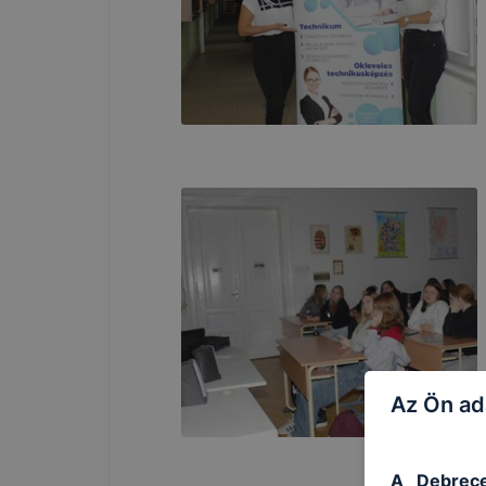
Az Ön ad
A Debrece