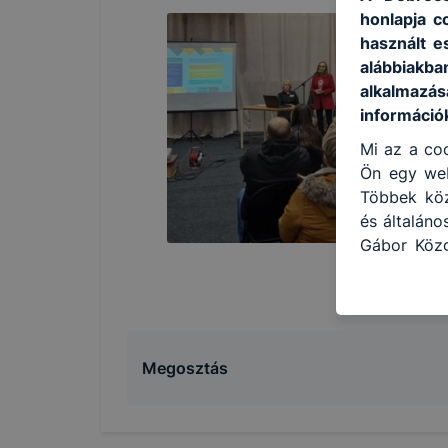
honlapja c
használt e
alábbiakb
alkalmazás
információ
Mi az a coo
Ön egy web
Többek közö
és általán
Gábor Közg
használja:
honlapot -
használja 
felhasznál
Hogyan ell
Megosztás
böngésző e
böngésző a
általában 