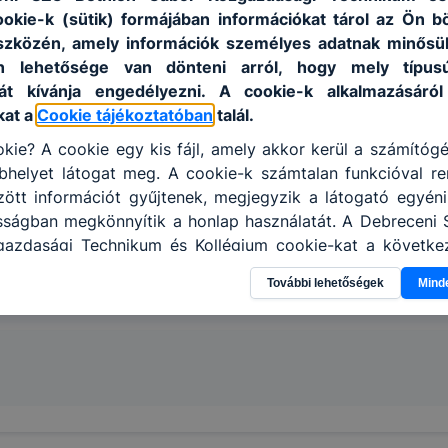
ookie-k (sütik) formájában információkat tárol az Ön 
szközén, amely információk személyes adatnak minősü
an lehetősége van dönteni arról, hogy mely típus
át kívánja engedélyezni. A cookie-k alkalmazásáról
kat a
Cookie tájékoztatóban
talál.
kie? A cookie egy kis fájl, amely akkor kerül a számítóg
helyet látogat meg. A cookie-k számtalan funkcióval re
tt információt gyűjtenek, megjegyzik a látogató egyéni b
osságban megkönnyítik a honlap használatát. A Debreceni 
azdasági Technikum és Kollégium cookie-kat a követke
 információ gyűjtése azzal kapcsolatban, hogyan has
További lehetőségek
Mind
annak felmérésével, hogy a honlap melyik részeit láto
leginkább, így megtudhatjuk, hogyan biztosítsunk Önn
ói élményt, ha ismét meglátogatja oldalunkat, honlap f
enőrizheti és hogyan tudja kikapcsolni a cookie-kat? Mi
ngedélyezi a cookie-k beállításának a változtatását
lapértelmezettként automatikusan elfogadja a cookie-k
megváltoztathatók. Felhívjuk figyelmét, hogy mivel a coo