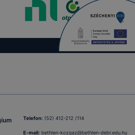
Telefon:
(52) 412-212 /114
gium
E-mail:
bethlen-kozgaz@bethlen-debr.edu.hu