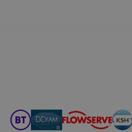
használhatóságának és folyamatainak megkönnyítése va
 cookie-k alkalmazásának megakadályozása vagy tör
at, hogy felhasználóink nem lesznek képesek honlapunk 
ű használatára, vagy a honlap a tervezettől eltérően 
ben.