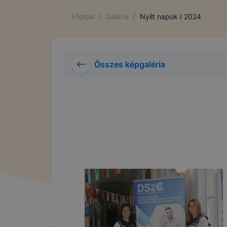
/
/
Főoldal
Galéria
Nyílt napok I 2024
Összes képgaléria