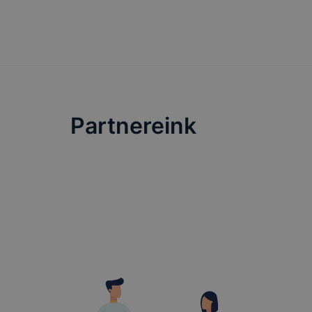
honlapunk 
tétele, a
előfordulh
teljes kör
böngészőjé
Partnereink