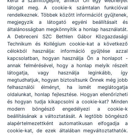
kerül a számítógépre, amikor Ön egy webhelyet
látogat meg. A cookie-k számtalan funkcióval
rendelkeznek. Többek között információt gyűjtenek,
megjegyzik a látogató egyéni beállításait és
általánosságban megkönnyítik a honlap használatát.
A Debreceni SZC Bethlen Gábor Közgazdasági
Technikum és Kollégium cookie-kat a következő
célokból használja: információ gyűjtése azzal
kapcsolatban, hogyan használja Ön a honlapot -
annak felmérésével, hogy a honlap melyik részeit
látogatja, vagy használja leginkább, így
megtudhatjuk, hogyan biztosítsunk Önnek még jobb
felhasználói élményt, ha ismét meglátogatja
oldalunkat, honlap fejlesztése. Hogyan ellenőrizheti
és hogyan tudja kikapcsolni a cookie-kat? Minden
modern böngésző engedélyezi a cookie-k
beállításának a változtatását. A legtöbb böngésző
alapértelmezettként automatikusan elfogadja a
cookie-kat, de ezek általában megváltoztathatók.