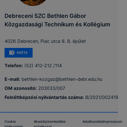
Debreceni SZC Bethlen Gábor
Közgazdasági Technikum és Kollégium
4026 Debrecen, Piac utca 8. B. épület
KRÉTA
Telefon:
(52) 412-212 /114
E-mail:
bethlen-kozgaz@bethlen-debr.edu.hu
OM azonosító:
203033/007
Felnőttképzési nyilvántartás száma:
B/2021/002419
Cookie
Akadálymentesítési
Adatkezelés
Impresszum
tájékoztató
nyilatkozat