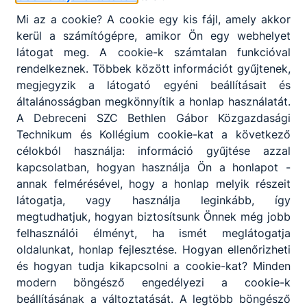
Mi az a cookie? A cookie egy kis fájl, amely akkor
kerül a számítógépre, amikor Ön egy webhelyet
látogat meg. A cookie-k számtalan funkcióval
rendelkeznek. Többek között információt gyűjtenek,
megjegyzik a látogató egyéni beállításait és
általánosságban megkönnyítik a honlap használatát.
A Debreceni SZC Bethlen Gábor Közgazdasági
Technikum és Kollégium cookie-kat a következő
célokból használja: információ gyűjtése azzal
kapcsolatban, hogyan használja Ön a honlapot -
annak felmérésével, hogy a honlap melyik részeit
látogatja, vagy használja leginkább, így
megtudhatjuk, hogyan biztosítsunk Önnek még jobb
felhasználói élményt, ha ismét meglátogatja
oldalunkat, honlap fejlesztése. Hogyan ellenőrizheti
és hogyan tudja kikapcsolni a cookie-kat? Minden
modern böngésző engedélyezi a cookie-k
beállításának a változtatását. A legtöbb böngésző