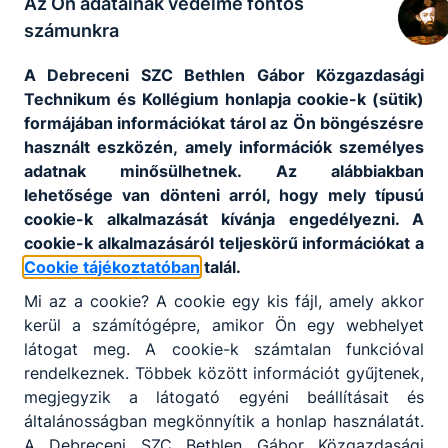
Az Ön adatainak védelme fontos
számunkra
A Debreceni SZC Bethlen Gábor Közgazdasági
Technikum és Kollégium honlapja cookie-k (sütik)
formájában információkat tárol az Ön böngészésre
használt eszközén, amely információk személyes
adatnak minősülhetnek. Az alábbiakban
lehetősége van dönteni arról, hogy mely típusú
cookie-k alkalmazását kívánja engedélyezni. A
cookie-k alkalmazásáról teljeskörű információkat a
Cookie tájékoztatóban
talál.
Mi az a cookie? A cookie egy kis fájl, amely akkor
kerül a számítógépre, amikor Ön egy webhelyet
látogat meg. A cookie-k számtalan funkcióval
rendelkeznek. Többek között információt gyűjtenek,
megjegyzik a látogató egyéni beállításait és
általánosságban megkönnyítik a honlap használatát.
A Debreceni SZC Bethlen Gábor Közgazdasági