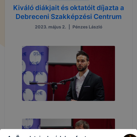
Kiváló diákjait és oktatóit díjazta a
Debreceni Szakképzési Centrum
2023. május 2.
|
Pénzes László