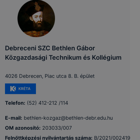
Debreceni SZC Bethlen Gábor
Közgazdasági Technikum és Kollégium
4026 Debrecen, Piac utca 8. B. épület
KRÉTA
Telefon:
(52) 412-212 /114
E-mail:
bethlen-kozgaz@bethlen-debr.edu.hu
OM azonosító:
203033/007
Felnőttképzési nyilvántartás száma:
B/2021/002419