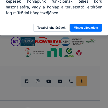
Partnereink
képesek honlapunk funkcióinak teljes körű
használatára, vagy a honlap a tervezettől eltérően
fog működni böngészőjében.
További lehetőségek
Mindet elfogadom