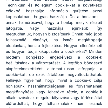
Technikum és Kollégium cookie-kat a következő
célokból használja: információ gyűjtése azzal
kapcsolatban, hogyan használja Ön a honlapot -
annak felmérésével, hogy a honlap melyik részeit
látogatja, vagy használja leginkább, így
megtudhatjuk, hogyan biztosítsunk Önnek még jobb
felhasználói élményt, ha ismét meglátogatja
oldalunkat, honlap fejlesztése. Hogyan ellenőrizheti
és hogyan tudja kikapcsolni a cookie-kat? Minden
modern böngésző engedélyezi a cookie-k
beállításának a változtatását. A legtöbb böngésző
Megosztás
alapértelmezettként automatikusan elfogadja a
cookie-kat, de ezek általában megváltoztathatók.
Felhívjuk figyelmét, hogy mivel a cookie-k célja
honlapunk használhatóságának és folyamatainak
megkönnyítése vagy lehetővé tétele, a cookie-k
alkalmazásának megakadályozása vagy törlése által
előfordulhat, hogy felhasználóink nem lesznek